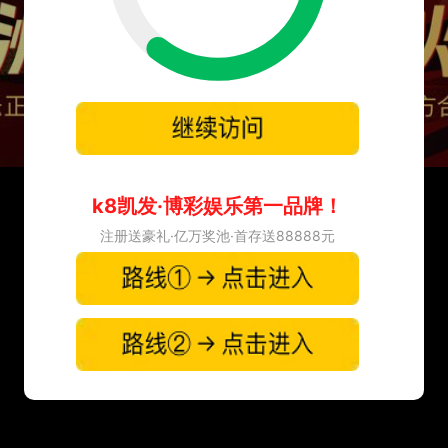
k8凯发·博彩娱乐第一品牌！
注册送豪礼·亿万奖池·首存送88888元